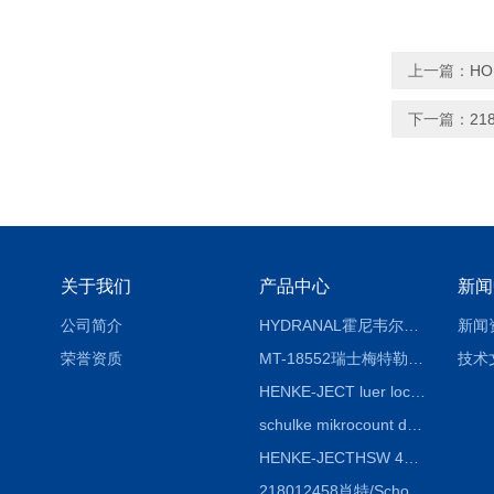
上一篇：
HO
下一篇：
21
关于我们
产品中心
新闻
公司简介
HYDRANAL霍尼韦尔Fluka 34696-25G固体水标 二水合物
新闻
荣誉资质
MT-18552瑞士梅特勒熔点仪熔点毛细管18552
技术
HENKE-JECT luer lock鲁尔锁注射器 4200-X00V0 20mL（24ml）
schulke mikrocount duo德国舒美测菌片，舒美细菌测试板
HENKE-JECTHSW 4020.X00V0 2ml（3mL）鲁尔锁注射器
218012458肖特/Schott duran蓝盖试剂瓶100ml，透明