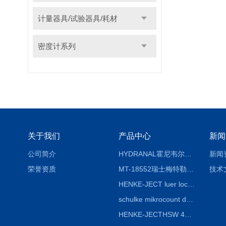
计量器具/试验器具/耗材
密度计系列
关于我们
产品中心
新闻
公司简介
HYDRANAL霍尼韦尔Fluka 34696-25G固体水标 二水合物
新闻
荣誉资质
MT-18552瑞士梅特勒熔点仪熔点毛细管18552
技术
HENKE-JECT luer lock鲁尔锁注射器 4200-X00V0 20mL（24ml）
schulke mikrocount duo德国舒美测菌片，舒美细菌测试板
HENKE-JECTHSW 4020.X00V0 2ml（3mL）鲁尔锁注射器