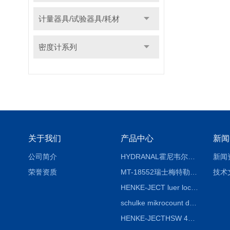
计量器具/试验器具/耗材
密度计系列
关于我们
产品中心
新闻
公司简介
HYDRANAL霍尼韦尔Fluka 34696-25G固体水标 二水合物
新闻
荣誉资质
MT-18552瑞士梅特勒熔点仪熔点毛细管18552
技术
HENKE-JECT luer lock鲁尔锁注射器 4200-X00V0 20mL（24ml）
schulke mikrocount duo德国舒美测菌片，舒美细菌测试板
HENKE-JECTHSW 4020.X00V0 2ml（3mL）鲁尔锁注射器