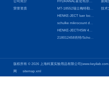
公司简介
HYDRANAL霍尼韦尔Fluka 34696-25G固体水标 二水合物
新闻
荣誉资质
MT-18552瑞士梅特勒熔点仪熔点毛细管18552
技术
HENKE-JECT luer lock鲁尔锁注射器 4200-X00V0 20mL（24ml）
schulke mikrocount duo德国舒美测菌片，舒美细菌测试板
HENKE-JECTHSW 4020.X00V0 2ml（3mL）鲁尔锁注射器
218012458肖特/Schott duran蓝盖试剂瓶100ml，透明
版权所有 © 2026 上海科翼实验用品有限公司(www.keyilab.com.cn)
网
sitemap.xml