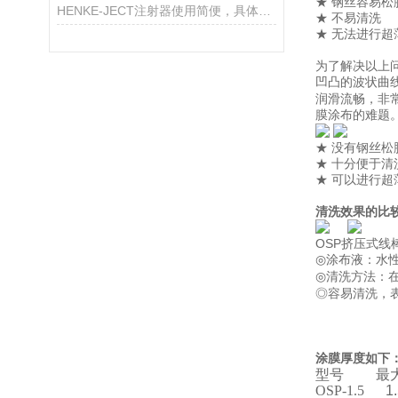
★ 钢丝容易松
HENKE-JECT注射器使用简便，具体步骤快来看看
★ 不易清洗
★ 无法进行超
为了解决以上
凹凸的波状曲
润滑流畅，非
膜涂布的难题
★ 没有钢丝松
★ 十分便于清
★ 可以进行超
清洗效果的比
OSP挤压式
◎
涂布液
◎
清洗方法：
◎容易清洗，
如下
涂膜厚度
型号 最大
OSP-1.5
1