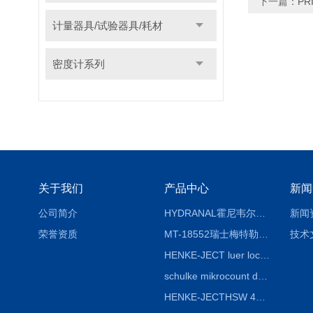
下一篇：
P
计量器具/试验器具/耗材
密度计系列
关于我们
产品中心
新闻
公司简介
HYDRANAL霍尼韦尔Fluka 34696-25G固体水标 二水合物
新闻
荣誉资质
MT-18552瑞士梅特勒熔点仪熔点毛细管18552
技术
HENKE-JECT luer lock鲁尔锁注射器 4200-X00V0 20mL（24ml）
schulke mikrocount duo德国舒美测菌片，舒美细菌测试板
HENKE-JECTHSW 4020.X00V0 2ml（3mL）鲁尔锁注射器