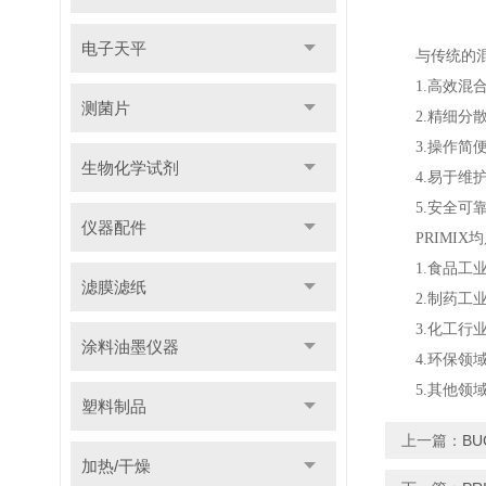
电子天平
与传统的混
1.高效混合
测菌片
2.精细分散
3.操作简便
生物化学试剂
4.易于维护
5.安全可靠
仪器配件
PRIMIX
1.食品工业
滤膜滤纸
2.制药工业
3.化工行业
涂料油墨仪器
4.环保领域
5.其他领域
塑料制品
上一篇：
B
加热/干燥