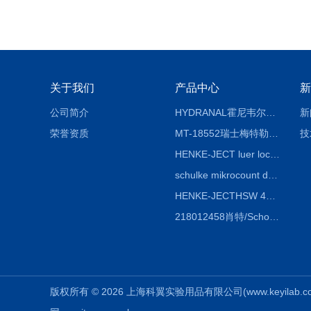
关于我们
产品中心
新
公司简介
HYDRANAL霍尼韦尔Fluka 34696-25G固体水标 二水合物
新
荣誉资质
MT-18552瑞士梅特勒熔点仪熔点毛细管18552
技
HENKE-JECT luer lock鲁尔锁注射器 4200-X00V0 20mL（24ml）
schulke mikrocount duo德国舒美测菌片，舒美细菌测试板
HENKE-JECTHSW 4020.X00V0 2ml（3mL）鲁尔锁注射器
218012458肖特/Schott duran蓝盖试剂瓶100ml，透明
版权所有 © 2026 上海科翼实验用品有限公司(www.keyilab.com.c