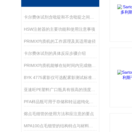
卡尔费休试剂含吡啶和不含吡啶之间的区别
HSW注射器的主要功能和使用注意事项
PRIMIX均质机的工作原理及其适用途径
卡尔费休试剂的具体反应步骤介绍
PRIMIX均质机能够在短时间内完成物料的均质过程
BYK 4775雾影仪可选配雾影测试标准片或透射标准片
亚速旺PE塑料广口瓶具有很高的强度和耐用性
PFA样品瓶可用于存储和转运超纯化学品
熔点毛细管的使用方法和应注意的要点
MPA100点毛细管的结构特点与材料选择方式