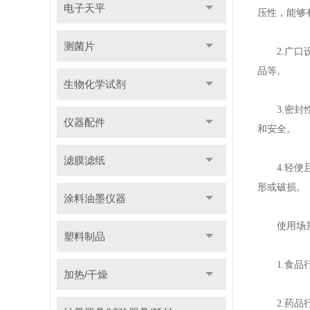
电子天平
压性，能够
测菌片
2.广口设
品等。
生物化学试剂
3.密封性
仪器配件
和安全。
滤膜滤纸
4.轻便且
形或破损。
涂料油墨仪器
使用场
塑料制品
1.食品行
加热/干燥
2.药品行