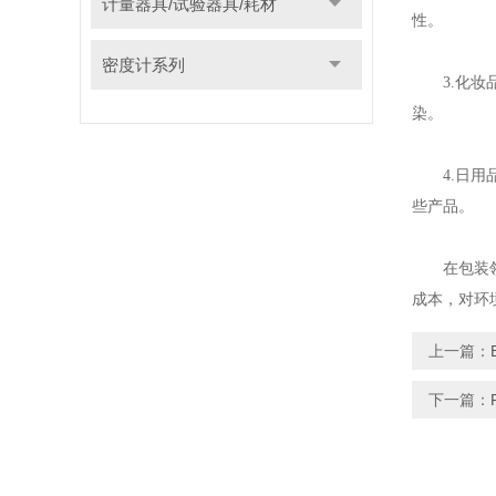
计量器具/试验器具/耗材
性。
密度计系列
3.化妆品
染。
4.日用品
些产品。
在包装领域
成本，对环
上一篇：
下一篇：