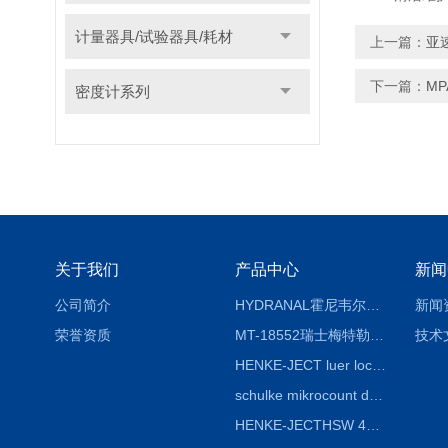
计量器具/试验器具/耗材
上一篇：
亚
下一篇：
M
密度计系列
关于我们
产品中心
新闻
公司简介
HYDRANAL霍尼韦尔Fluka 34696-25G固体水标 二水合物
新闻
荣誉资质
MT-18552瑞士梅特勒熔点仪熔点毛细管18552
技术
HENKE-JECT luer lock鲁尔锁注射器 4200-X00V0 20mL（24ml）
schulke mikrocount duo德国舒美测菌片，舒美细菌测试板
HENKE-JECTHSW 4020.X00V0 2ml（3mL）鲁尔锁注射器