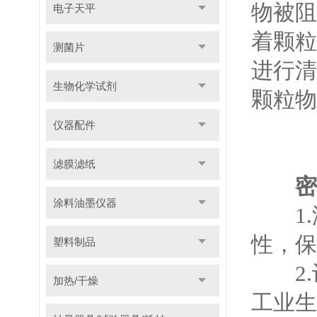
物被阻
电子天平
着颗粒
测菌片
进行清
生物化学试剂
颗粒物
仪器配件
滤膜滤纸
密
涂料油墨仪器
1.
性，保
塑料制品
2.
加热/干燥
工业生