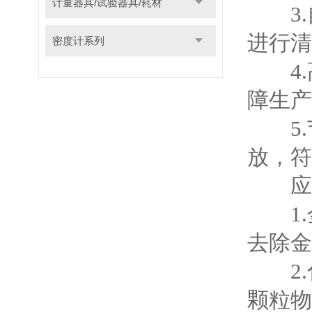
计量器具/试验器具/耗材
3.
进行清
密度计系列
4.
障生产
5.
放，符
应用
1.
去除金
2.
颗粒物