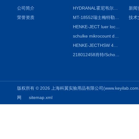
公司简介
HYDRANAL霍尼韦尔Fluka 34696-25G固体水标 二水合物
新闻
荣誉资质
MT-18552瑞士梅特勒熔点仪熔点毛细管18552
技术
HENKE-JECT luer lock鲁尔锁注射器 4200-X00V0 20mL（24ml）
schulke mikrocount duo德国舒美测菌片，舒美细菌测试板
HENKE-JECTHSW 4020.X00V0 2ml（3mL）鲁尔锁注射器
218012458肖特/Schott duran蓝盖试剂瓶100ml，透明
版权所有 © 2026 上海科翼实验用品有限公司(www.keyilab.com.cn)
网
sitemap.xml