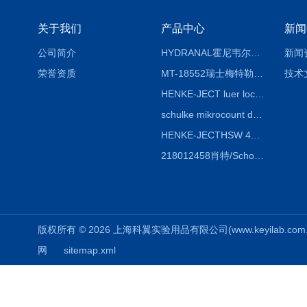
关于我们
产品中心
新闻
公司简介
HYDRANAL霍尼韦尔Fluka 34696-25G固体水标 二水合物
新闻
荣誉资质
MT-18552瑞士梅特勒熔点仪熔点毛细管18552
技术
HENKE-JECT luer lock鲁尔锁注射器 4200-X00V0 20mL（24ml）
schulke mikrocount duo德国舒美测菌片，舒美细菌测试板
HENKE-JECTHSW 4020.X00V0 2ml（3mL）鲁尔锁注射器
218012458肖特/Schott duran蓝盖试剂瓶100ml，透明
版权所有 © 2026 上海科翼实验用品有限公司(www.keyilab.com.cn)
网
sitemap.xml