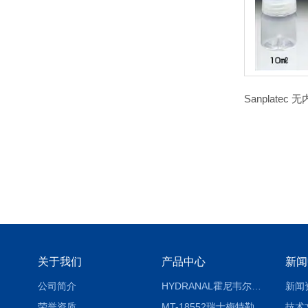
关于我们
产品中心
新闻
公司简介
HYDRANAL霍尼韦尔Fluka 34696-25G固体水标 二水合物
新闻
荣誉资质
MT-18552瑞士梅特勒熔点仪熔点毛细管18552
技术